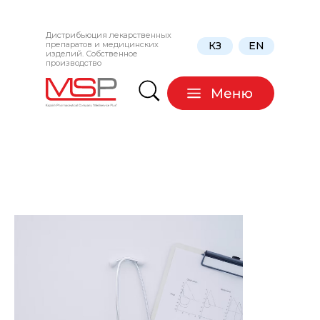
Дистрибьюция лекарственных
препаратов и медицинских
КЗ
EN
изделий. Собственное
производство